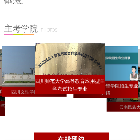
得转载。
主考学院
PHOTOS
四川师范大学高等教育应用型自
西南交通大学希望学院招生专业
学考试招生专业
自考1+X招生简章
四川文理学院自考专业
介绍
考试
云南民族